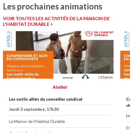
Les prochaines animations
VOIR TOUTES LES ACTIVITÉS DE LA MAISON DE
L'HABITAT DURABLE
Atelier
Les outils alliés du conseiller syndical
Com
cha
Jeudi 3 septembre, 17h30
Lun
La Maison de l'Habitat Durable
En 