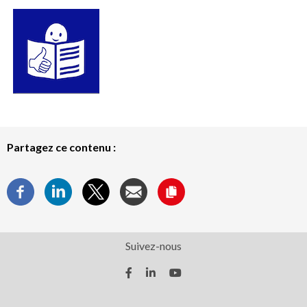
Partagez ce contenu :
Suivez-nous
facebook
linkedin
youtube



(nouvelle
(nouvelle
(nouvelle
fenêtre)
fenêtre)
fenêtre)