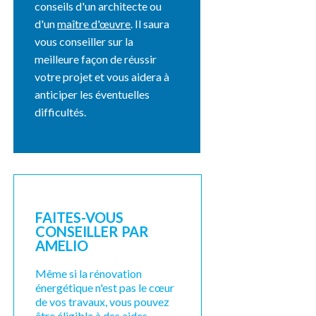
conseils d'un architecte ou
d'un
maître d'œuvre
. Il saura
vous conseiller sur la
meilleure façon de réussir
votre projet et vous aidera à
anticiper les éventuelles
difficultés.
FAITES-VOUS
CONSEILLER PAR
AMELIO
Même si la rénovation
énergétique n'est pas le cœur
de vos travaux, vous pouvez
être éligible à des aides,