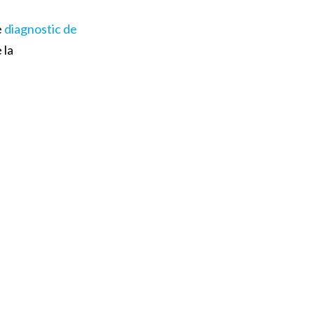
e
diagnostic de
 la