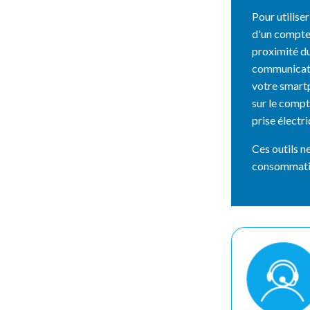
Pour utilise
d'un compteu
proximité d
communicati
votre smartp
sur le compt
prise électri
Ces outils n
consommatio