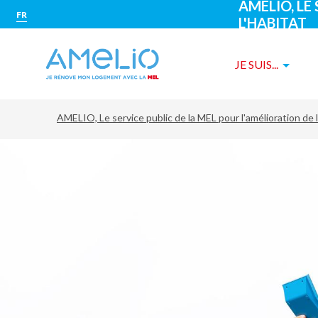
AMELIO, LE
Aller
Panneau de gestion des cookies
FR
au
L'HABITAT
contenu
principal
JE SUIS...
AMELIO, Le service public de la MEL pour l'amélioration de l