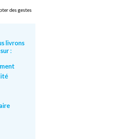
opter des gestes
s livrons
 sur :
ement
ité
aire