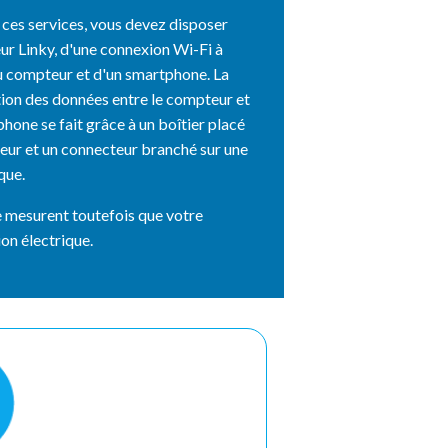
r ces services, vous devez disposer
r Linky, d'une connexion Wi-Fi à
u compteur et d'un smartphone. La
on des données entre le compteur et
hone se fait grâce à un boîtier placé
eur et un connecteur branché sur une
que.
e mesurent toutefois que votre
n électrique.