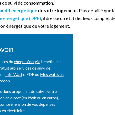
ils de suivi de consommation.
audit énergétique
de votre logement.
Plus détaillé que l
e énergétique (DPE)
, il dresse un état des lieux complet de
n énergétique de votre logement.
AVOIR
aires du
chèque énergie
bénéficient
ratuit aux services de suivi de
ion
Info Watt
d'EDF ou
Mes watts en
rcoop.
utions proposent de suivre votre
n en direct (en kWh ou en euros),
a compréhension de vos dépenses
 en électricité.