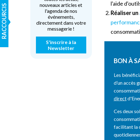
l'aide d'out
nouveaux articles et
RACCOURCIS
l'agenda de nos
Réaliser un
événements,
performanc
directement dans votre
messagerie !
consommatio
S'inscrire à la
Newsletter
BON À S
Les bénéfici
d’un accès g
consommat
direct
d'Ene
Ces deux sol
consommatio
facilitant l
quotidiennes