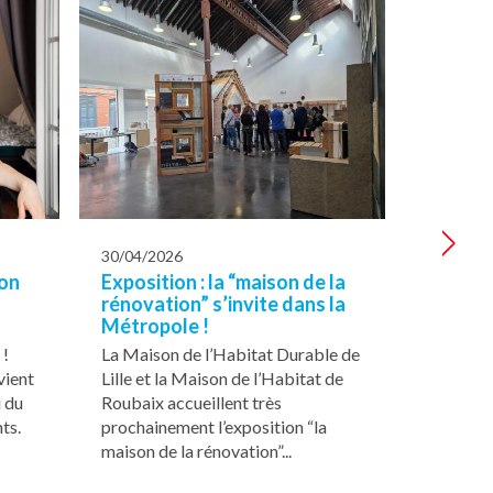
>
30/04/2026
31/03/20
son
Exposition : la “maison de la
Les mat
rénovation” s’invite dans la
réflexe
Métropole !
cher
 !
La Maison de l’Habitat Durable de
Et si vou
vient
Lille et la Maison de l’Habitat de
rénovati
i du
Roubaix accueillent très
matériau
ts.
prochainement l’exposition “la
maison de la rénovation”...