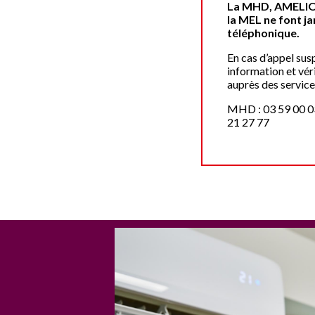
La MHD, AMELIO
la MEL ne font 
téléphonique.
En cas d’appel sus
information et vér
auprès des services
MHD : 03 59 00 0
21 27 77