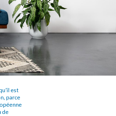
u’il est
on, parce
uropéenne
n de