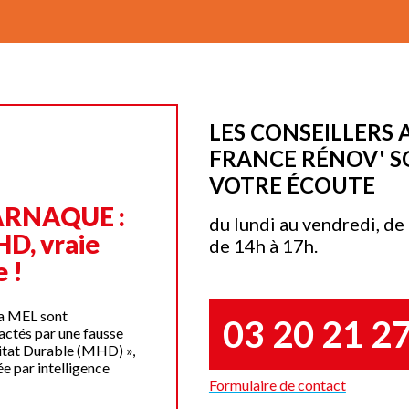
LES CONSEILLERS 
FRANCE RÉNOV' S
VOTRE ÉCOUTE
ARNAQUE :
du lundi au vendredi, de 
D, vraie
de 14h à 17h.
 !
la MEL sont
03 20 21 2
actés par une fausse
itat Durable (MHD) »,
ée par intelligence
Formulaire de contact