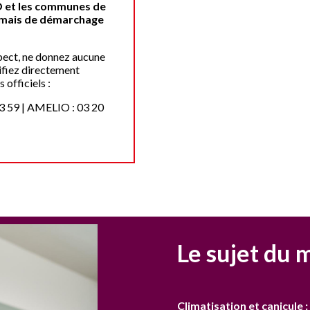
 et les communes de
jamais de démarchage
pect, ne donnez aucune
ifiez directement
 officiels :
3 59 | AMELIO : 03 20
Le sujet du
Climatisation et canicule :