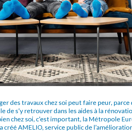
er des travaux chez soi peut faire peur, parce q
ile de s’y retrouver dans les aides à la rénovati
bien chez soi, c’est important, la Métropole E
 a créé AMELIO, service public de l’amélioratio