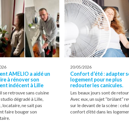
026
20/05/2026
nt AMELIO a aidé un
Confort d’été : adapter 
ire à rénover son
logement pour ne plus
nt indécent à Lille
redouter les canicules.
il se retrouve sans cuisine
Les beaux jours sont de retour
 studio dégradé à Lille,
Avec eux, un sujet “brûlant” re
 locataire, ne sait pas
sur le devant de la scène : celu
t faire bouger son
confort d’été dans les logemen
taire.