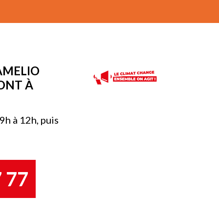
AMELIO
ONT À
9h à 12h, puis
7 77