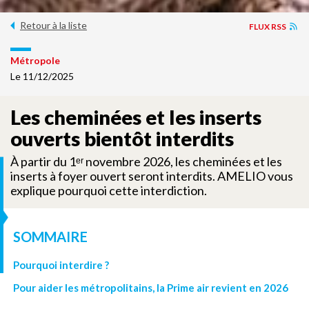
Retour à la liste
FLUX RSS
Métropole
Le 11/12/2025
Les cheminées et les inserts
ouverts bientôt interdits
À partir du 1ᵉʳ novembre 2026, les cheminées et les
inserts à foyer ouvert seront interdits. AMELIO vous
S
explique pourquoi cette interdiction.
SOMMAIRE
Pourquoi interdire ?
Pour aider les métropolitains, la Prime air revient en 2026