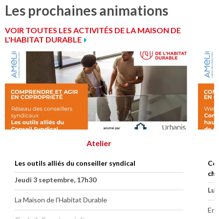
Les prochaines animations
VOIR TOUTES LES ACTIVITÉS DE LA MAISON DE
L'HABITAT DURABLE
Atelier
Les outils alliés du conseiller syndical
Com
cha
Jeudi 3 septembre, 17h30
Lun
La Maison de l'Habitat Durable
En 