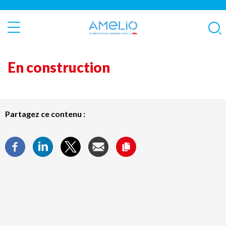
Aller
Panneau de gestion des cookies
au
contenu
Rech
principal
En construction
Partagez ce contenu :