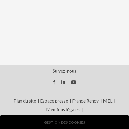
Suivez-nous
facebook
linkedin
youtube



(nouvelle
(nouvelle
(nouvelle
fenêtre)
fenêtre)
fenêtre)
Plan du site
Espace presse
France Renov
MEL
Mentions légales
GESTION DES COOKIES